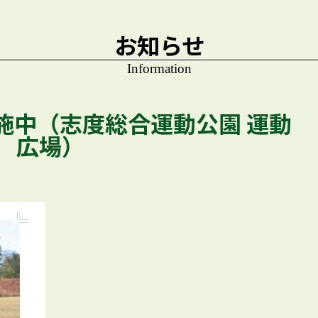
お知らせ
Information
施中（志度総合運動公園 運動
広場）